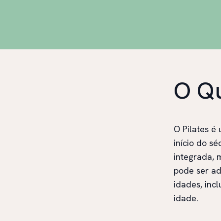
O Qu
O Pilates é
início do s
integrada, m
pode ser ad
idades, inc
idade.