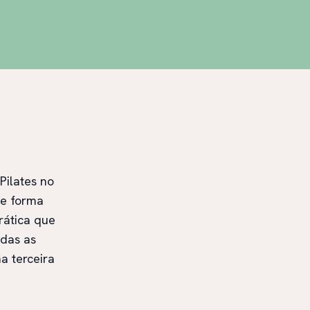
Pilates no
de forma
rática que
odas as
a terceira