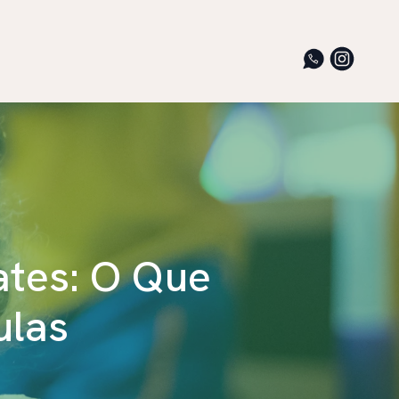
ates: O Que
ulas