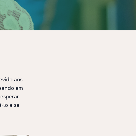
evido aos
nsando em
 esperar.
-lo a se