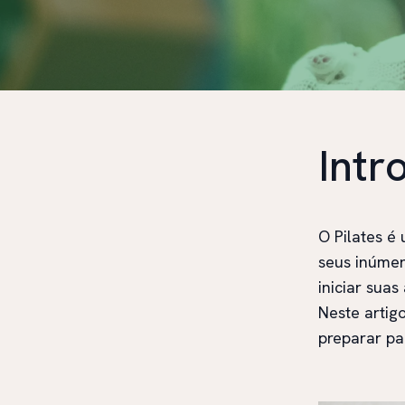
Intr
O Pilates é
seus inúmer
iniciar sua
Neste artig
preparar pa