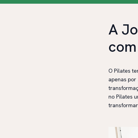
A J
com 
O Pilates t
apenas por 
transforma
no Pilates 
transformar