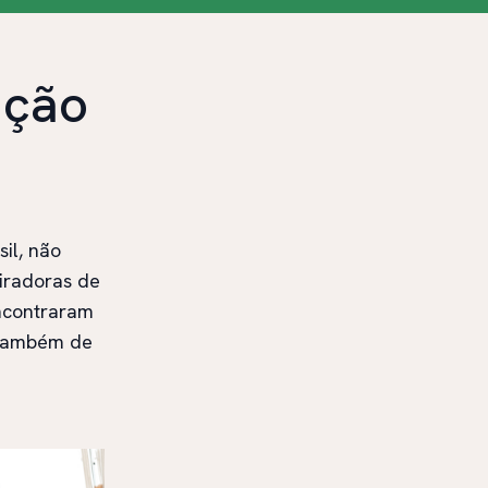
ação
il, não
piradoras de
ncontraram
 também de