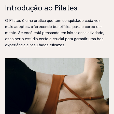
Introdução ao Pilates
O Pilates é uma prática que tem conquistado cada vez
mais adeptos, oferecendo benefícios para o corpo e a
mente. Se você está pensando em iniciar essa atividade,
escolher o estúdio certo é crucial para garantir uma boa
experiência e resultados eficazes.