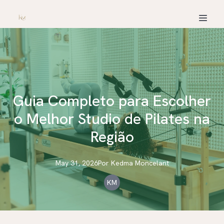
Guia Completo para Escolher
o Melhor Studio de Pilates na
Região
May 31, 2026
Por
Kedma
Moncelant
KM