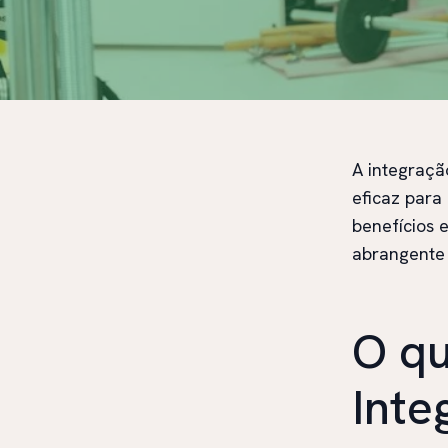
A integraçã
eficaz para
benefícios 
abrangente 
O qu
Inte