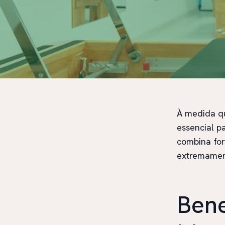
À medida qu
essencial p
combina for
extremament
Bene