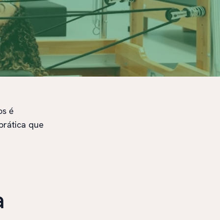
os é
prática que
a